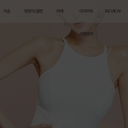
가슴
엉덩이/골반
어깨
다이어트
REVIEW
가맹문의