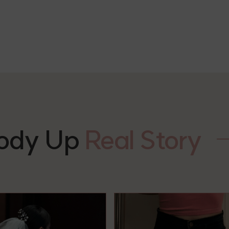
Body Up
Real Story