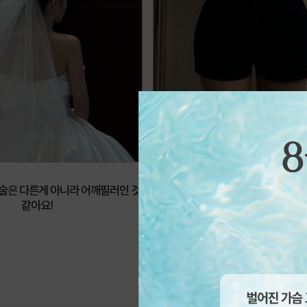
라인이 과하지 않고 넘 예쁘게 잘되었어요!
부러워만하던 직각어