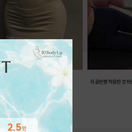
✨
꼭 골반뽕 착용한 것 처럼 라인이 너무 예뻐요😍